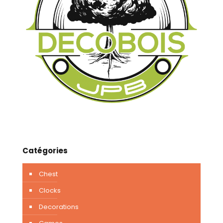
Catégories
Chest
Clocks
Decorations