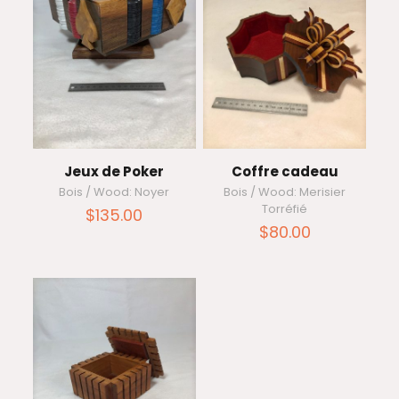
Jeux de Poker
Coffre cadeau
Bois / Wood: Noyer
Bois / Wood: Merisier
Torréfié
$
135.00
$
80.00