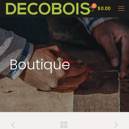
0
$
0.00
Boutique