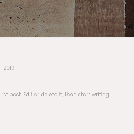
r 2019
t post. Edit or delete it, then start writing!