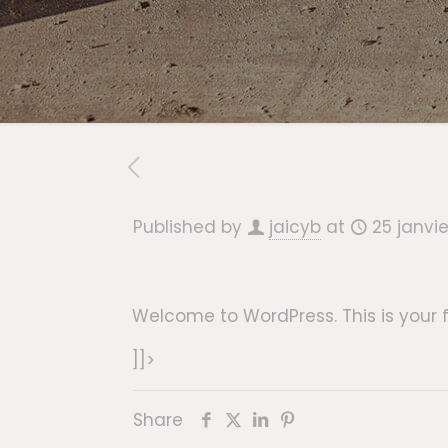
Published by
jaicyb
at
25 janvie
Welcome to WordPress. This is your firs
]]>
Share